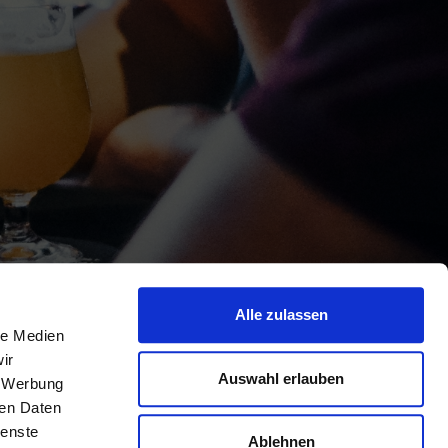
Alle zulassen
le Medien
ir
Auswahl erlauben
, Werbung
ren Daten
ienste
Ablehnen