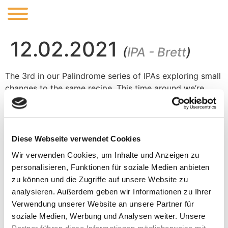
12.02.2021
(
IPA - Brett
)
The 3rd in our Palindrome series of IPAs exploring small
changes to the same recipe. This time around we’re
fermenting with Brux Trois yeast which produces
amazing flavours of pineapple, overripe fruit and
funkiness. 4 different hops are used in the dry hop to
bring lots of tropical fruit and citrus for a unique funky
Diese Webseite verwendet Cookies
IPA experience.
Wir verwenden Cookies, um Inhalte und Anzeigen zu
personalisieren, Funktionen für soziale Medien anbieten
zu können und die Zugriffe auf unsere Website zu
analysieren. Außerdem geben wir Informationen zu Ihrer
Verwendung unserer Website an unsere Partner für
ABV:
6%
IBU:
soziale Medien, Werbung und Analysen weiter. Unsere