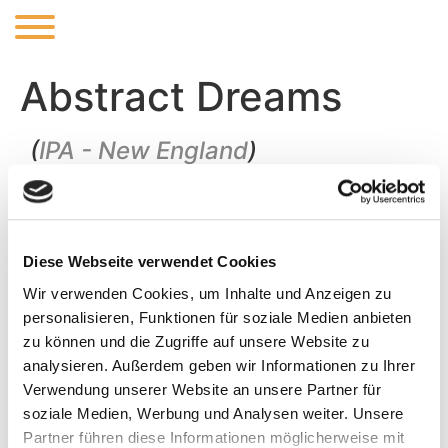
Abstract Dreams
(
IPA - New England
)
A NEIPA flavour and body, balanced with a sessionable
ABV. Hopped with Citra, and Ekuanot to give a big
citrusy and stone fruit hit. Definitely, a beer to drink
Diese Webseite verwendet Cookies
through those weekend zoom quizzes
Wir verwenden Cookies, um Inhalte und Anzeigen zu
personalisieren, Funktionen für soziale Medien anbieten
zu können und die Zugriffe auf unsere Website zu
analysieren. Außerdem geben wir Informationen zu Ihrer
Verwendung unserer Website an unsere Partner für
ABV:
4%
IBU:
soziale Medien, Werbung und Analysen weiter. Unsere
Partner führen diese Informationen möglicherweise mit