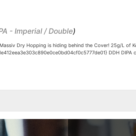
PA - Imperial / Double
)
 ?Massiv Dry Hopping is hiding behind the Cover! 25g/L of 
1e412eea3e303c890e0ce0bd04cf0c5777de01} DDH DIPA can h