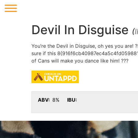
Devil In Disguise
(
I
You’re the Devil in Disguise, oh yes you are!
sure if this 8{916f6cb40987ec4a5c4fd05988
of Cans will make you dance like him! ???
ABV:
8%
IBU: