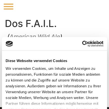
Dos F.A.I.L.
(
American Wild Ale
)
Dos F.A.I.L. (Formerly An Interesting Lager) – A Wild
Mexican-Style Amber Lager Aged in Oak Barrels with
Our Native Yeast & Bacteria
Diese Webseite verwendet Cookies
Wir verwenden Cookies, um Inhalte und Anzeigen zu
personalisieren, Funktionen für soziale Medien anbieten
zu können und die Zugriffe auf unsere Website zu
analysieren. Außerdem geben wir Informationen zu Ihrer
ABV:
6%
IBU:
Verwendung unserer Website an unsere Partner für
soziale Medien, Werbung und Analysen weiter. Unsere
Partner führen diese Informationen möglicherweise mit