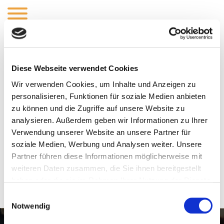
Hybrid Sequence
0.006
Diese Webseite verwendet Cookies
(
American Wild Ale
)
Wir verwenden Cookies, um Inhalte und Anzeigen zu
personalisieren, Funktionen für soziale Medien anbieten
Oak aged spontaneous wild ale co-fermented with
zu können und die Zugriffe auf unsere Website zu
Scheurebe grapes in collaboration with Matthias Gaul
analysieren. Außerdem geben wir Informationen zu Ihrer
Verwendung unserer Website an unsere Partner für
soziale Medien, Werbung und Analysen weiter. Unsere
Partner führen diese Informationen möglicherweise mit
weiteren Daten zusammen, die Sie ihnen bereitgestellt
ABV:
6%
IBU:
haben oder die sie im Rahmen Ihrer Nutzung der Dienste
gesammelt haben.
Einwilligungsauswahl
Notwendig