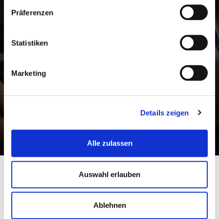
Wir freuen uns auf
Präferenzen
euren Besuch oder
Anfragen aller Art!
Statistiken
Marketing
Craftbeer Corner Coeln GmbH
Martinstr. 32, 50667 Köln
Kontakt:
Details zeigen
info@craftbeercorner.de
01634219870
Alle zulassen
Auswahl erlauben
Ablehnen