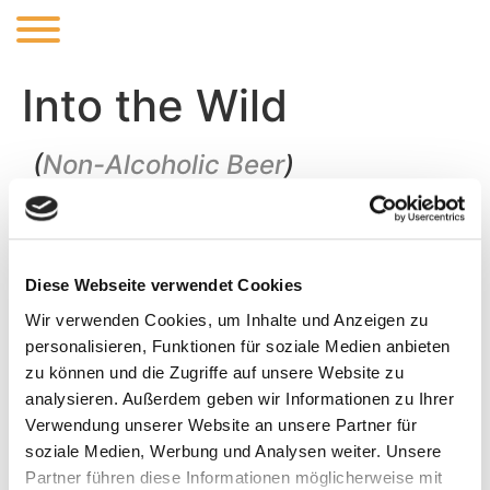
Into the Wild
(
Non-Alcoholic Beer
)
Alcohol Free IPA. One for the Road. A smooth bitterness
backed by a refreshing hop profile. Brewed with a yeast
that just can’t ferment maltose keeping it flavorful while
Diese Webseite verwendet Cookies
keeping you sober.
Wir verwenden Cookies, um Inhalte und Anzeigen zu
personalisieren, Funktionen für soziale Medien anbieten
zu können und die Zugriffe auf unsere Website zu
analysieren. Außerdem geben wir Informationen zu Ihrer
Verwendung unserer Website an unsere Partner für
ABV:
IBU:
35
soziale Medien, Werbung und Analysen weiter. Unsere
Partner führen diese Informationen möglicherweise mit