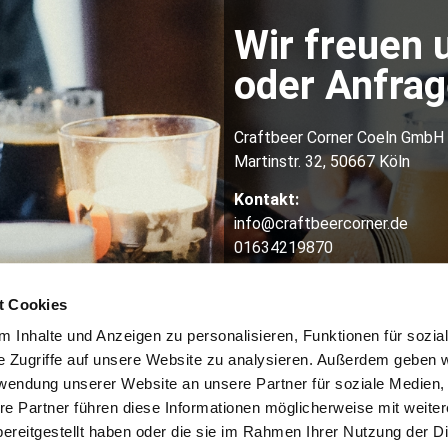
Wir freuen 
oder Anfrage
Craftbeer Corner Coeln GmbH
Martinstr. 32, 50667 Köln
Kontakt:
info@craftbeercorner.de
01634219870
t Cookies
 Inhalte und Anzeigen zu personalisieren, Funktionen für sozia
e Zugriffe auf unsere Website zu analysieren. Außerdem geben w
rwendung unserer Website an unsere Partner für soziale Medien
re Partner führen diese Informationen möglicherweise mit weite
ereitgestellt haben oder die sie im Rahmen Ihrer Nutzung der D