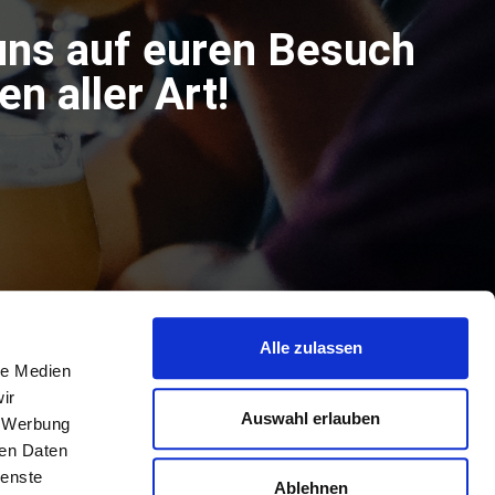
uns auf euren Besuch
n aller Art!
Alle zulassen
le Medien
ir
Auswahl erlauben
, Werbung
ren Daten
ienste
Ablehnen