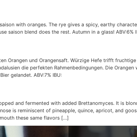
 saison with oranges. The rye gives a spicy, earthy character
e saison blend does the rest. Autumn in a glass! ABV:6% 
ssten Orangen und Orangensaft. Würzige Hefe trifft frucht
ndalusien die perfekten Rahmenbedingungen. Die Orangen 
 Bier gelandet. ABV:7% IBU:
opped and fermented with added Brettanomyces. It is blond,
 nose is reminiscent of pineapple, quince, apricot, and goose
 mouth these same flavors […]