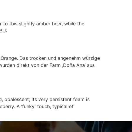
 to this slightly amber beer, while the
IBU:
ige Orange. Das trocken und angenehm würzige
wurden direkt von der Farm ‚Doña Ana‘ aus
 opalescent; its very persistent foam is
berry. A ‘funky’ touch, typical of