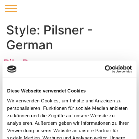
Style:
Pilsner -
German
Pils Brosnan
Recipe Update 2021 This is our all year “ get drunk“
Beer. Malts: Pilsener, Cara-Pils Hops: Magnum, Simcoe,
Diese Webseite verwendet Cookies
Citra, Mosaic ABV:4% IBU:25
Wir verwenden Cookies, um Inhalte und Anzeigen zu
Museum of Classic Beers
personalisieren, Funktionen für soziale Medien anbieten
(Hallertauer Pils)
zu können und die Zugriffe auf unsere Website zu
analysieren. Außerdem geben wir Informationen zu Ihrer
Verwendung unserer Website an unsere Partner für
Classic German Pils, hopped with two varieties of
soziale Medien, Werbung und Analysen weiter. Unsere