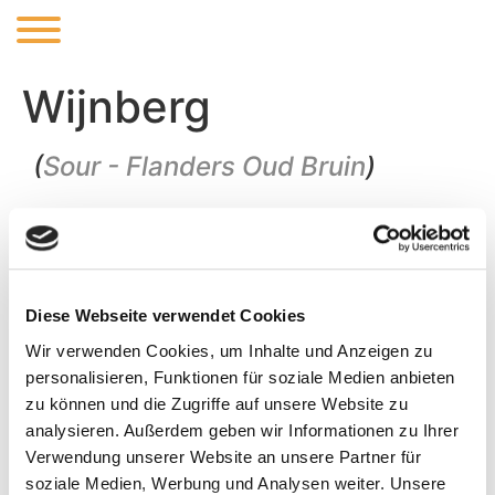
Wijnberg
(
Sour - Flanders Oud Bruin
)
Oud bruin is a typical style of our region between
Kortrijk en Oudenaarde. This beer is a blend of our own
young- and 2 year old wood aged oud bruin. For
complexity we added some of the marvelous „Jacobins
Diese Webseite verwendet Cookies
Foederbier“ from our neighbours in Bellegem, brewery
Vanderghinste
Wir verwenden Cookies, um Inhalte und Anzeigen zu
personalisieren, Funktionen für soziale Medien anbieten
zu können und die Zugriffe auf unsere Website zu
analysieren. Außerdem geben wir Informationen zu Ihrer
Verwendung unserer Website an unsere Partner für
soziale Medien, Werbung und Analysen weiter. Unsere
ABV:
5%
IBU: