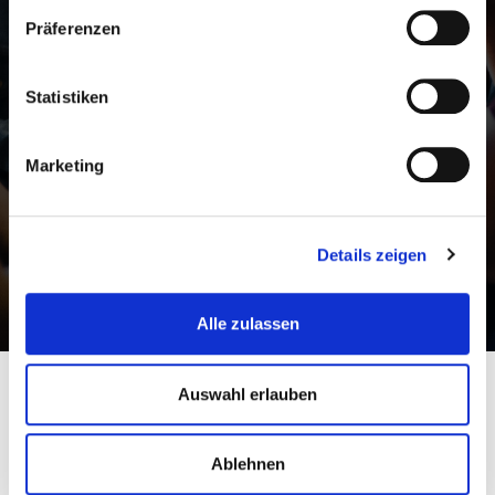
Wir freuen uns auf
Präferenzen
euren Besuch oder
Anfragen aller Art!
Statistiken
Marketing
Craftbeer Corner Coeln GmbH
Martinstr. 32, 50667 Köln
Kontakt:
Details zeigen
info@craftbeercorner.de
01634219870
Alle zulassen
Auswahl erlauben
Ablehnen