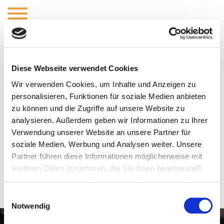
Year of No Light
Diese Webseite verwendet Cookies
(
Stout - Imperial / Double
)
Wir verwenden Cookies, um Inhalte und Anzeigen zu
personalisieren, Funktionen für soziale Medien anbieten
Our straight up, no nonsense Imperial stout. Full of roast
zu können und die Zugriffe auf unsere Website zu
character with hints of chocolate and coffee.
analysieren. Außerdem geben wir Informationen zu Ihrer
Verwendung unserer Website an unsere Partner für
soziale Medien, Werbung und Analysen weiter. Unsere
Partner führen diese Informationen möglicherweise mit
weiteren Daten zusammen, die Sie ihnen bereitgestellt
ABV:
9%
IBU:
haben oder die sie im Rahmen Ihrer Nutzung der Dienste
gesammelt haben.
Einwilligungsauswahl
Notwendig