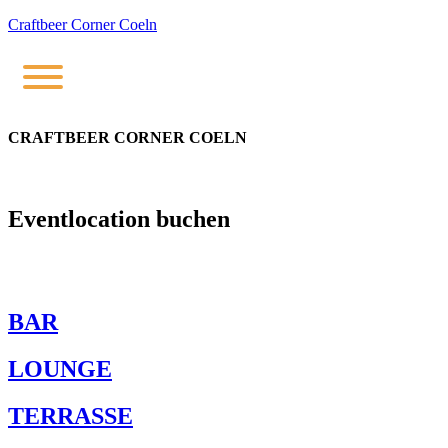
Craftbeer Corner Coeln
CRAFTBEER CORNER COELN
Eventlocation buchen
Egal ob Geburtstag, Firmen Event, Weihnachtsfeier, Tagung oder
Eventraum besteht die Mögl
BAR
LOUNGE
TERRASSE