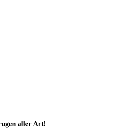
, Hier findet Ihr alle Infos, Termine und Anmeldemöglichkeiten dazu. Wi
agen aller Art!