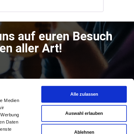
uns auf euren Besuch
n aller Art!
Alle zulassen
le Medien
ir
Auswahl erlauben
, Werbung
ren Daten
ienste
Ablehnen