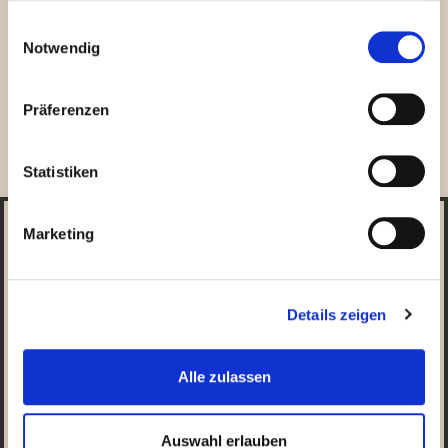
gesammelt haben.
Einwilligungsauswahl
Notwendig
Präferenzen
Statistiken
Bilder reichen dir nicht?
Marketing
Besuch uns doch und sieh dir die Location „Live und in
Farbe“ an:
Details zeigen
Onlinereservierung
Alle zulassen
Auswahl erlauben
Event oder Tasting buchen