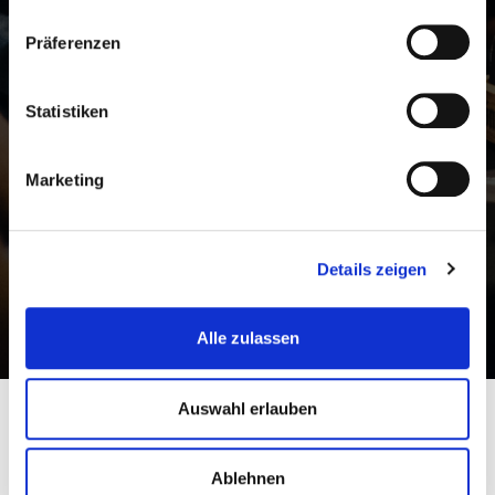
Anfragen aller Art!
Präferenzen
Craftbeer Corner Coeln GmbH
Martinstr. 32, 50667 Köln
Statistiken
Kontakt:
info@craftbeercorner.de
Marketing
01634219870
Details zeigen
Alle zulassen
Auswahl erlauben
Ablehnen