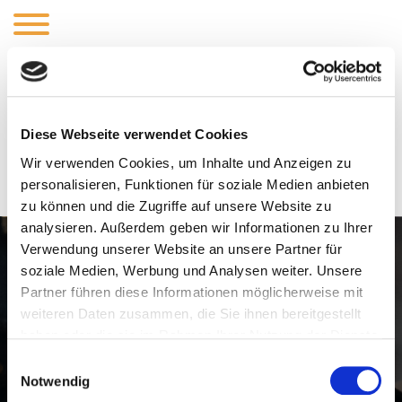
Warenkorb
Dein Warenkorb ist gegenwärtig leer.
Diese Webseite verwendet Cookies
Wir verwenden Cookies, um Inhalte und Anzeigen zu
personalisieren, Funktionen für soziale Medien anbieten
Zurück zum Shop
zu können und die Zugriffe auf unsere Website zu
analysieren. Außerdem geben wir Informationen zu Ihrer
Verwendung unserer Website an unsere Partner für
soziale Medien, Werbung und Analysen weiter. Unsere
Partner führen diese Informationen möglicherweise mit
weiteren Daten zusammen, die Sie ihnen bereitgestellt
haben oder die sie im Rahmen Ihrer Nutzung der Dienste
Wir freuen uns auf
gesammelt haben.
Einwilligungsauswahl
euren Besuch oder
Notwendig